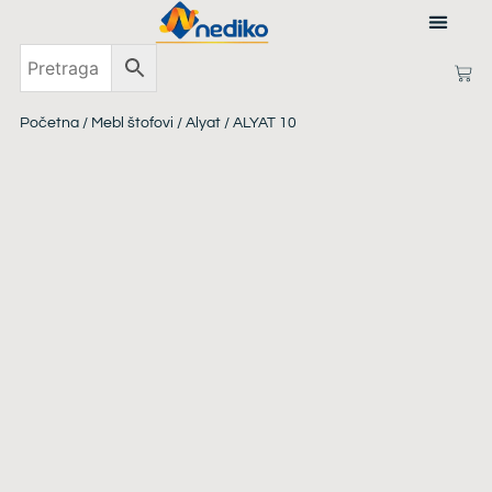
PRIJAVI SE
Početna
/
Mebl štofovi
/
Alyat
/ ALYAT 10