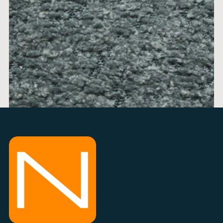
ALICE 13
cena po 1m
min 0,5m + 0,1m
info na 034 300 300
DODAJ U KORPU