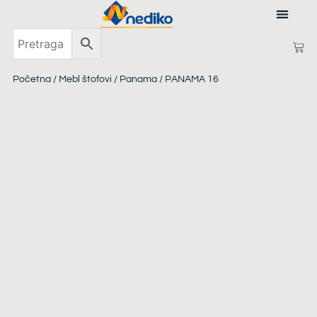
PRIJAVI SE
Početna
/
Mebl štofovi
/
Panama
/ PANAMA 16