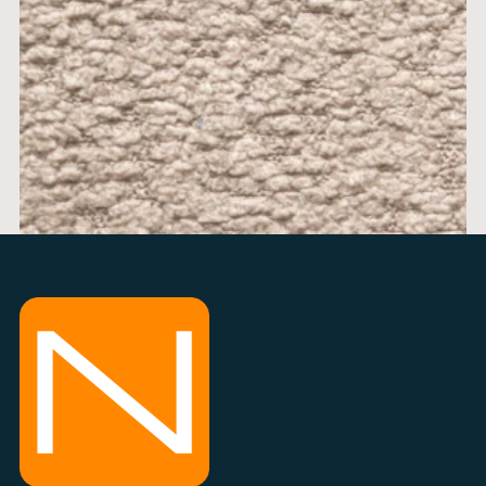
ALICE 2
cena po 1m
min 0,5m + 0,1m
info na 034 300 300
DODAJ U KORPU