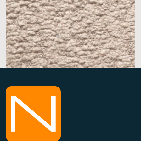
ALICE 2
cena po 1m
min 0,5m + 0,1m
info na 034 300 300
DODAJ U KORPU