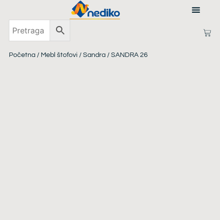
PRIJAVI SE
Početna
/
Mebl štofovi
/
Sandra
/ SANDRA 26