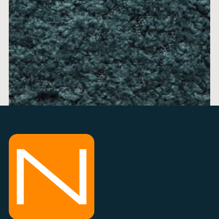
ALICE 12
cena po 1m
min 0,5m + 0,1m
info na 034 300 300
DODAJ U KORPU