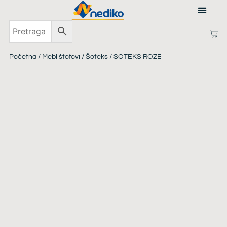
PRIJAVI SE
Početna
/
Mebl štofovi
/
Šoteks
/ SOTEKS ROZE