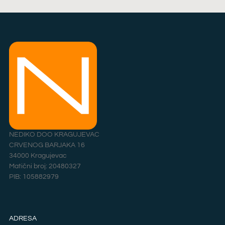
NEDIKO DOO KRAGUJEVAC
CRVENOG BARJAKA 16
34000 Kragujevac
Matični broj: 20480327
PIB: 105882979
ADRESA