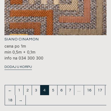
SIANO CINAMON
cena po 1m
min 0,5m + 0,1m
info na 034 300 300
DODAJ U KORPU
←
1
2
3
4
5
6
7
…
16
17
18
→